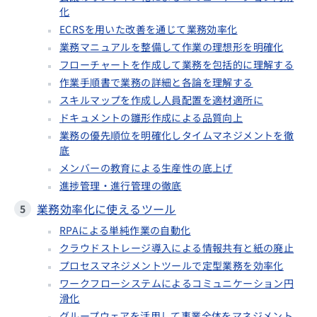
化
ECRSを用いた改善を通じて業務効率化
業務マニュアルを整備して作業の理想形を明確化
フローチャートを作成して業務を包括的に理解する
作業手順書で業務の詳細と各論を理解する
スキルマップを作成し人員配置を適材適所に
ドキュメントの雛形作成による品質向上
業務の優先順位を明確化しタイムマネジメントを徹
底
メンバーの教育による生産性の底上げ
進捗管理・進行管理の徹底
業務効率化に使えるツール
RPAによる単純作業の自動化
クラウドストレージ導入による情報共有と紙の廃止
プロセスマネジメントツールで定型業務を効率化
ワークフローシステムによるコミュニケーション円
滑化
グループウェアを活用して事業全体をマネジメント