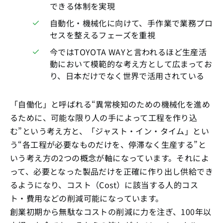
できる体制を実現
自動化・機械化に向けて、手作業で業務プロ
セスを整えるフェーズを重視
今ではTOYOTA WAYと言われるほど生産活
動において模範的な考え方として広まってお
り、日本だけでなく世界で活用されている
「自働化」と呼ばれる“異常検知のための機械化を進め
るために、可能な限り人の手によって工程を作り込
む”という考え方と、「ジャスト・イン・タイム」とい
う“各工程が必要なものだけを、停滞なく生産する”と
いう考え方の2つの概念が軸になっています。それによ
って、必要となった製品だけを正確に作り出し供給でき
るようになり、コスト（Cost）に該当する人的コス
ト・費用などの削減可能になっています。
創業初期から無駄なコストの削減に力を注ぎ、100年以