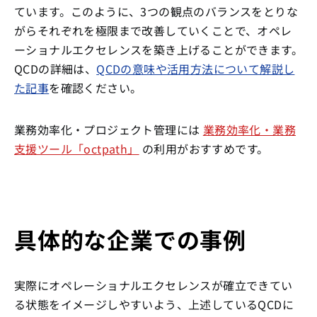
ています。このように、3つの観点のバランスをとりな
がらそれぞれを極限まで改善していくことで、オペレ
ーショナルエクセレンスを築き上げることができます。
QCDの詳細は、
QCDの意味や活用方法について解説し
た記事
を確認ください。
業務効率化・プロジェクト管理には
業務効率化・業務
支援ツール「octpath」
の利用がおすすめです。
具体的な企業での事例
実際にオペレーショナルエクセレンスが確立できてい
る状態をイメージしやすいよう、上述しているQCDに