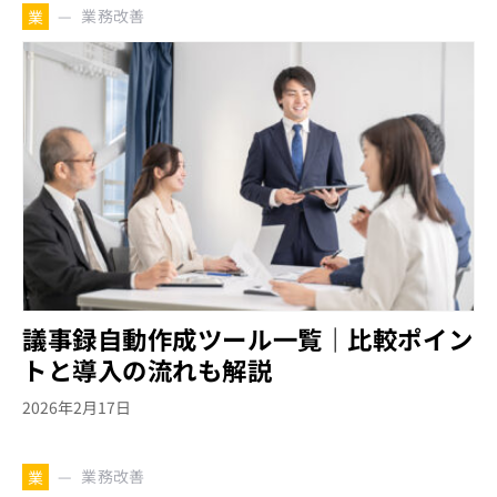
業務改善
業
議事録自動作成ツール一覧｜比較ポイン
トと導入の流れも解説
2026年2月17日
業務改善
業