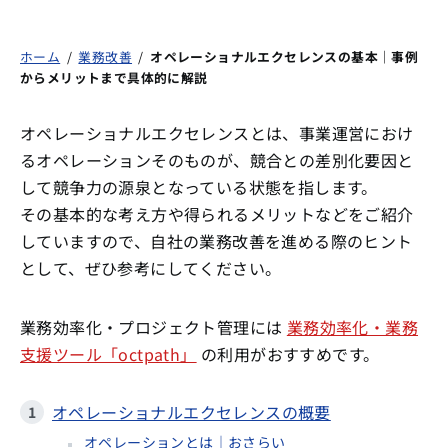
ホーム
/
業務改善
/
オペレーショナルエクセレンスの基本｜事例
からメリットまで具体的に解説
オペレーショナルエクセレンスとは、事業運営におけ
るオペレーションそのものが、競合との差別化要因と
して競争力の源泉となっている状態を指します。
その基本的な考え方や得られるメリットなどをご紹介
していますので、自社の業務改善を進める際のヒント
として、ぜひ参考にしてください。
業務効率化・プロジェクト管理には
業務効率化・業務
支援ツール「octpath」
の利用がおすすめです。
オペレーショナルエクセレンスの概要
オペレーションとは｜おさらい