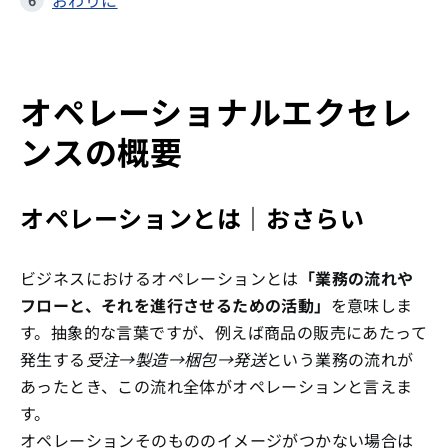
おわりに
オペレーショナルエクセレ
ンスの概要
オペレーションとは｜おさらい
ビジネスにおけるオペレーションとは
「業務の流れや
フローと、それを進行させるための活動」
を意味しま
す。抽象的な言葉ですが、例えば商品の販売にあたって
発生する
受注→製造→梱包→発送
という業務の流れが
あったとき、この流れ全体がオペレーションと言えま
す。
オペレーションそのもののイメージがつかない場合は