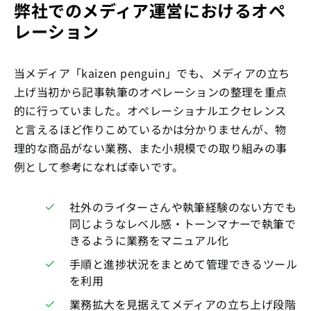
弊社でのメディア運営におけるオペ
レーション
当メディア「kaizen penguin」でも、メディアの立ち
上げ当初から記事執筆のオペレーションの整理を重点
的に行っていました。オペレーショナルエクセレンス
と言えるほど作りこめているかは分かりませんが、物
理的な商品がない業務、また小規模での取り組みの事
例として参考になれば幸いです。
社外のライターさんや執筆経験のない方でも
同じようなレベル感・トーンマナーで執筆で
きるように業務をマニュアル化
手順と進捗状況をまとめて管理できるツール
を利用
業務拡大を見据えてメディアの立ち上げ段階