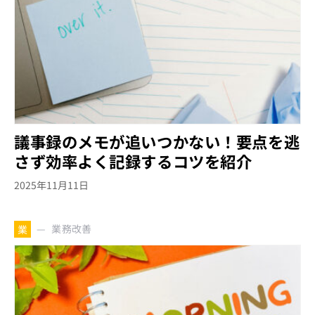
議事録のメモが追いつかない！要点を逃
さず効率よく記録するコツを紹介
2025年11月11日
業務改善
業