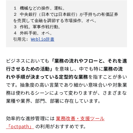
１ 機械などの操作。運転。

２ 中央銀行（日本では日本銀行）が手持ちの有価証券
を売買して金融を調節する市場操作。オペ。

３ 作戦。軍事作戦行動。

４ 外科手術。オペ。

引用元: 
Weblio辞書
ビジネスにおいても
「業務の流れやフローと、それを進
行させるための活動」
を意味し、中でも特に
業務の流
れや手順が決まっている定型的な業務
を指すことが多い
です。抽象度の高い言葉であり細かい意味合いや対象業
務は使われるシーンによって変わりますが、さまざまな
業種や業界、部門、部署に存在しています。
効率的な進捗管理には
業務改善・支援ツール
「octpath」
の利用がおすすめです。