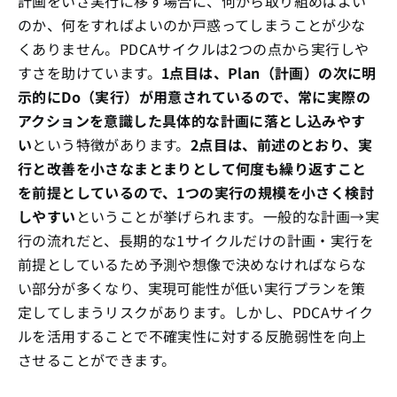
計画をいざ実行に移す場合に、何から取り組めばよい
のか、何をすればよいのか戸惑ってしまうことが少な
くありません。PDCAサイクルは2つの点から実行しや
すさを助けています。
1点目は、Plan（計画）の次に明
示的にDo（実行）が用意されているので、常に実際の
アクションを意識した具体的な計画に落とし込みやす
い
という特徴があります。
2点目は、前述のとおり、実
行と改善を小さなまとまりとして何度も繰り返すこと
を前提としているので、1つの実行の規模を小さく検討
しやすい
ということが挙げられます。一般的な計画→実
行の流れだと、長期的な1サイクルだけの計画・実行を
前提としているため予測や想像で決めなければならな
い部分が多くなり、実現可能性が低い実行プランを策
定してしまうリスクがあります。しかし、PDCAサイク
ルを活用することで不確実性に対する反脆弱性を向上
させることができます。