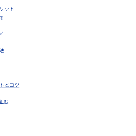
リット
る
い
法
トとコツ
組む