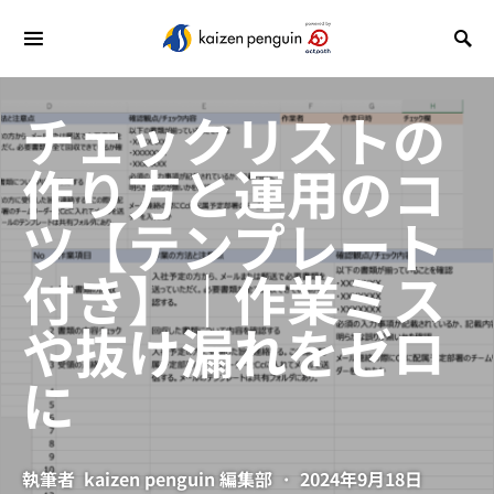
チェックリストの
作り方と運用のコ
ツ【テンプレート
付き】｜作業ミス
や抜け漏れをゼロ
に
執筆者
kaizen penguin 編集部
2024年9月18日