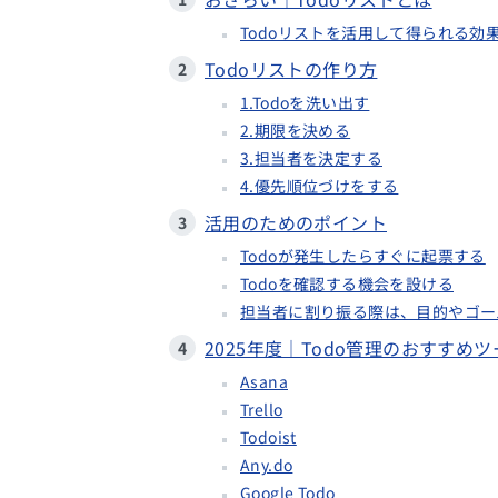
Todoリストを活用して得られる効
Todoリストの作り方
1.Todoを洗い出す
2.期限を決める
3.担当者を決定する
4.優先順位づけをする
活用のためのポイント
Todoが発生したらすぐに起票する
Todoを確認する機会を設ける
担当者に割り振る際は、目的やゴー
2025年度｜Todo管理のおすすめツ
Asana
Trello
Todoist
Any.do
Google Todo