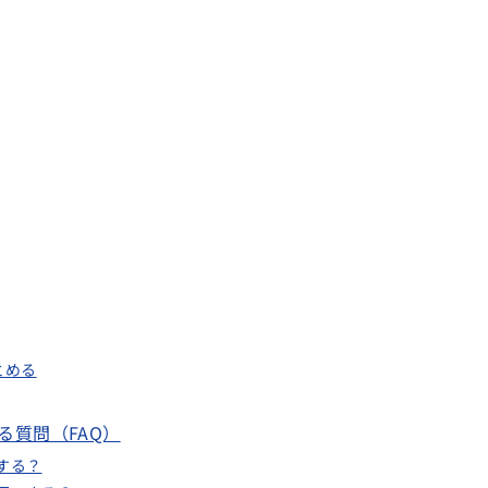
とめる
る質問（FAQ）
する？