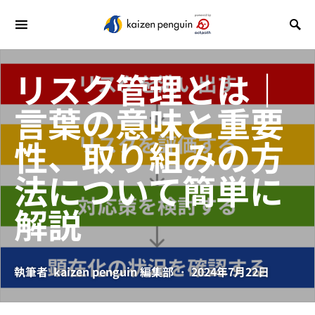
リスク管理とは｜
言葉の意味と重要
性、取り組みの方
法について簡単に
解説
執筆者
kaizen penguin 編集部
2024年7月22日