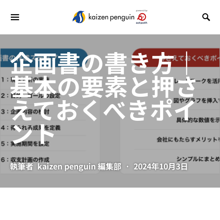
企画書の書き方｜
基本の要素と押さ
えておくべきポイ
ント
執筆者
kaizen penguin 編集部
2024年10月3日